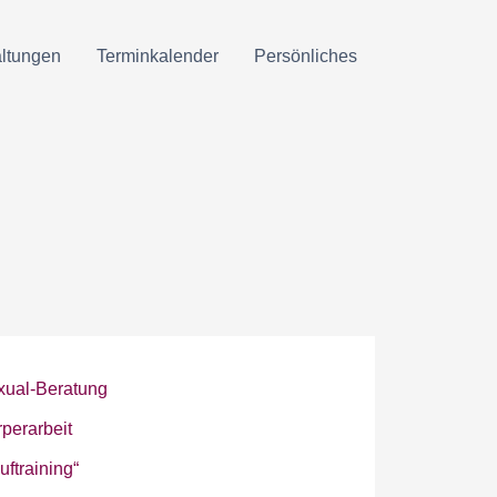
altungen
Terminkalender
Persönliches
xual-Beratung
perarbeit
uftraining“