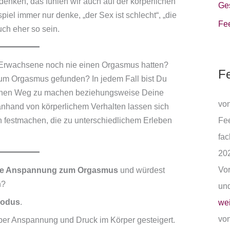
enken, das fühlen wir auch auf der körperlichen
Ge
el immer nur denke, „der Sex ist schlecht“, „die
Fe
uch eher so sein.
s Erwachsene noch nie einen Orgasmus hatten?
F
um Orgasmus gefunden? In jedem Fall bist Du
Deinen Weg zu machen beziehungsweise Deine
von
nhand von körperlichem Verhalten lassen sich
 festmachen, die zu unterschiedlichem Erleben
Fee
fac
202
Vor
che Anspannung zum Orgasmus
und würdest
n?
un
Modus
.
wei
von
über Anspannung und Druck im Körper gesteigert.