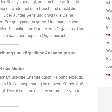
oder Sextoys benötigt, um durch diese Technik
Ich
bei entweder auf dem Bauch und drückt die
Woh
 Oder auf der Seite und drückt die Beine
Und
sen Erregungsmodus gerne. Und manche von
ge
eilten Techniken am Partner zum Orgasmus. Und
wei
r, ob das überhaupt ein Orgasmus ist.
von
Wen
 Reibung und körperliche Anspannung
und
Fly
Än
Reibe-Modus
.
wei
schaft lustvolle Energie durch Reibung erzeugt.
ohen Muskelanspannung im ganzen Körper. Außer
t. Dies ist die am meisten verbreitete Variante